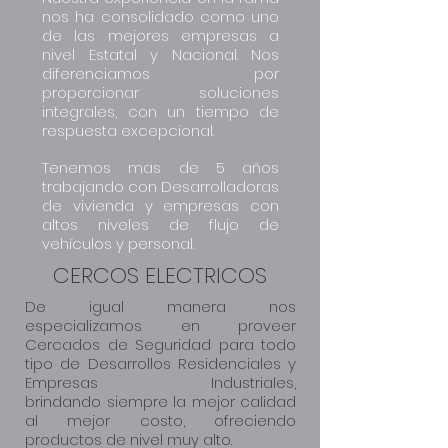
nos ha consolidado como uno
de las mejores empresas a
nivel Estatal y Nacional. Nos
diferenciamos por
proporcionar soluciones
integrales, con un tiempo de
respuesta excepcional.
Tenemos mas de 5 años
trabajando con Desarrolladoras
de vivienda y empresas con
altos niveles de flujo de
vehículos y personal.
CERCOS ELECTRICOS
De igual manera nos
especializamos en proveer
Cercados de Seguridad para todo
tipo de Desarrollos Residenciales y
Empresas Industriales,
brindando siempre la mejor calidad
al mejor costo, ofreciendo
productos de nivel muy alto.