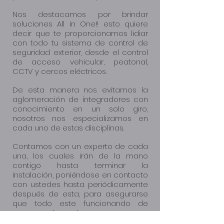
Nos destacamos por brindar
soluciones All in One!! esto quiere
decir que te proporcionamos lidiar
con todo tu sistema de control de
seguridad exterior, desde el control
de acceso vehicular, peatonal,
CCTV y cercos eléctricos.
De esta manera nos evitamos la
aglomeración de integradores con
conocimiento en un solo giro,
nosotros nos especializamos en
cada uno de estas disciplinas.
Contamos con un experto de cada
una, los cuales irán de la mano
contigo hasta terminar la
instalación, poniéndose en contacto
con ustedes hasta periódicamente
después de esta, para asegurarse
que todo este funcionando de
manera adecuada.