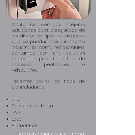
Contamos con las mejores
soluciones para la seguridad de
los diferentes tipos de accesos
que se puedan presentar tanto
industriales como residenciales,
contamos con una solución
adecuada para todo tipo de
accesos peatonales o
vehiculares.
Tenemos todos los tipos de
Controladores:
RFID
Sensores de Masa
TAG
Lazo
Biometricos.
Nuestra experiencia en la rama